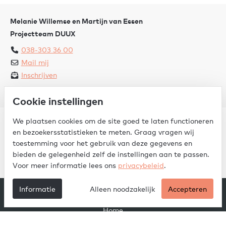
Melanie Willemse en Martijn van Essen
Projectteam DUUX
038-303 36 00
Mail mij
Inschrijven
Cookie instellingen
“Laat ons je helpen jouw nieuwe plek in DUUX te vinden”
We plaatsen cookies om de site goed te laten functioneren
en bezoekersstatistieken te meten. Graag vragen wij
toestemming voor het gebruik van deze gegevens en
bieden de gelegenheid zelf de instellingen aan te passen.
Voor meer informatie lees ons
privacybeleid
.
Informatie
Alleen noodzakelijk
Accepteren
Ga naar
Home
Projectinformatie